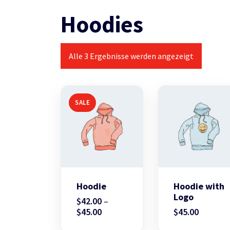
Hoodies
Alle 3 Ergebnisse werden angezeigt
SALE
Hoodie
Hoodie with
Logo
$
42.00
–
Price
$
45.00
$
45.00
range: