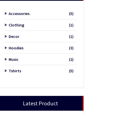
5
Accessories
5
Produkte
1
Clothing
1
Produkt
1
Decor
1
Produkt
3
Hoodies
3
Produkte
2
Music
2
Produkte
5
Tshirts
5
Produkte
Latest Product