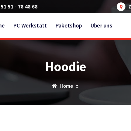
 51 51 - 78 48 68
Z
me
PC Werkstatt
Paketshop
Über uns
Hoodie
Home
::