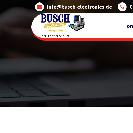
Skip
info@busch-electronics.de
0
to
content
Ho
Ihr IT-Partner seit 1996