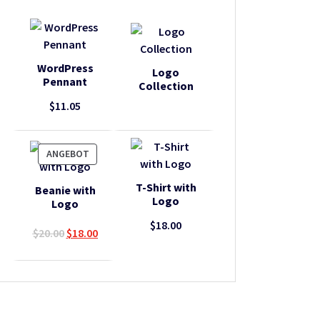
WordPress
Logo
Pennant
Collection
$
11.05
PRODUKT
ANGEBOT
IM
ANGEBOT
T-Shirt with
Beanie with
Logo
Logo
$
18.00
Ursprünglicher
Aktueller
$
20.00
$
18.00
Preis
Preis
war:
ist:
$20.00
$18.00.